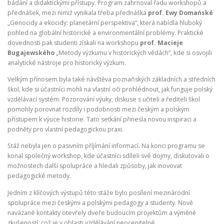
bádání a didaktickými přístupy. Program zahrnoval řadu workshopů a
přednášek, mezi nimiž vynikala třeba přednáška
prof. Ewy Domańské
„Genocidy a ekocidy: planetární perspektiva“, která nabídla hluboký
pohled na globální historické a environmentální problémy. Praktické
dovednosti pak studenti získali na workshopu
prof. Macieje
Bugajewského
„Metody výzkumu v historických vědách“, kde si osvojili
analytické nástroje pro historický výzkum.
Velkým přínosem byla také návštěva poznaňských základních a středních
škol, kde si účastníci mohli na vlastní oči prohlédnout, jak funguje polský
vzdělávací systém. Pozorování výuky, diskuse s učiteli a řediteli škol
pomohly porovnat rozdíly i podobnosti mezi českým a polským
přístupem k výuce historie. Tato setkání přinesla novou inspiraci a
podněty pro vlastní pedagogickou praxi.
Stáž nebyla jen o pasivním příjímání informací. Na konci programu se
konal společný workshop, kde účastníci sdíleli své dojmy, diskutovali o
možnostech další spolupráce a hledali způsoby, jak inovovat
pedagogické metody.
Jedním z klíčových výstupů této stáže bylo posílení mezinárodní
spolupráce mezi českými a polskými pedagogy a studenty. Nově
navázané kontakty otevřely dveře budoucím projektům a výměně
zkušeností, což je v oblasti vzdělávání neocenitelné.