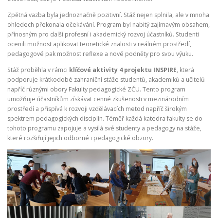
Zpětná vazba byla jednoznačně pozitivní. Stáž nejen splnila, ale v mnoha
ohledech překonala očekávání. Program byl nabitý zajímavým obsahem,
přínosným pro další profesní i akademický rozvoj účastníků. Studenti
ocenili možnost aplikovat teoretické znalosti v reálném prostředí,
pedagogové pak možnost reflexe a nové podněty pro svou výuku.
Stáž proběhla v rámci
klíčové aktivity 4 projektu INSPIRE
, která
podporuje krátkodobé zahraniční stáže studentů, akademiků a učitelů
napříč různými obory Fakulty pedagogické ZČU. Tento program
umožňuje účastníkům získávat cenné zkušenosti v mezinárodním
prostředí a přispívá k rozvoji vzdělávacích metod napříč širokým
spektrem pedagogických disciplín. Téměř každá katedra fakulty se do
tohoto programu zapojuje a vysílá své studenty a pedagogy na stáže,
které rozšiřují jejich odborné i pedagogické obzory.