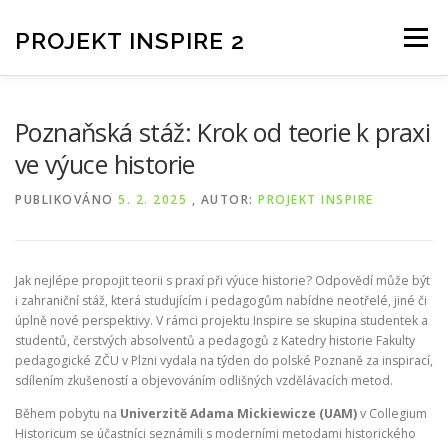
PROJEKT INSPIRE 2
Menu
AKTUALITY
INSPIRE 2
Poznaňská stáž: Krok od teorie k praxi
ve výuce historie
PUBLIKOVÁNO
5. 2. 2025
, AUTOR:
PROJEKT INSPIRE
Jak nejlépe propojit teorii s praxí při výuce historie? Odpovědí může být
i zahraniční stáž, která studujícím i pedagogům nabídne neotřelé, jiné či
úplně nové perspektivy. V rámci projektu Inspire se skupina studentek a
studentů, čerstvých absolventů a pedagogů z Katedry historie Fakulty
pedagogické ZČU v Plzni vydala na týden do polské Poznaně za inspirací,
sdílením zkušeností a objevováním odlišných vzdělávacích metod.
Během pobytu na
Univerzitě Adama Mickiewicze (UAM)
v Collegium
Historicum se účastníci seznámili s moderními metodami historického